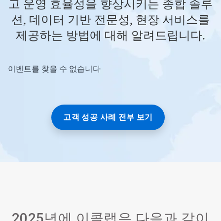
고 운영 효율성을 향상시키는 종합 솔루
션, 데이터 기반 전문성, 현장 서비스를
제공하는 방법에 대해 알려드립니다.
이벤트를 찾을 수 없습니다
이
것
은
캐
러
셀
고객 성공 사례 전부 보기
입
니
다.
'다
음'
및
'이
전'
단
추
2025년에 이콜랩은 다음과 같이
를