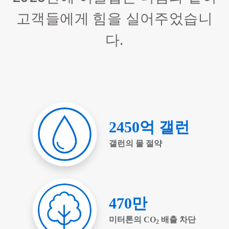
사
고객들에게 힘을 실어주었습니
용
하
여
다.
탐
색
하
거
나
슬
라
이
드
점
을
사
용
하
여
해
당
슬
라