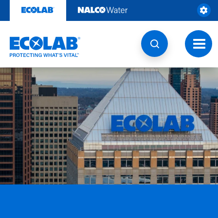
콘
텐
츠
로
건
토
너
글
뛰
내
기
비
게
이
션