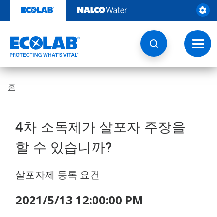
콘
텐
츠
로
건
토
너
글
뛰
내
기
비
게
홈
이
션
4차 소독제가 살포자 주장을
할 수 있습니까?
살포자제 등록 요건
2021/5/13 12:00:00 PM