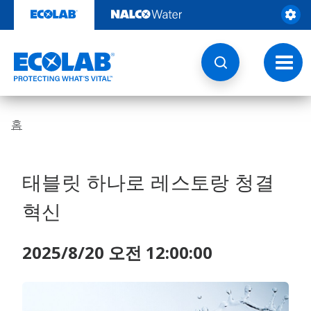
콘
텐
츠
로
건
토
너
글
뛰
내
기
비
게
홈
이
션
태블릿 하나로 레스토랑 청결
혁신
2025/8/20 오전 12:00:00