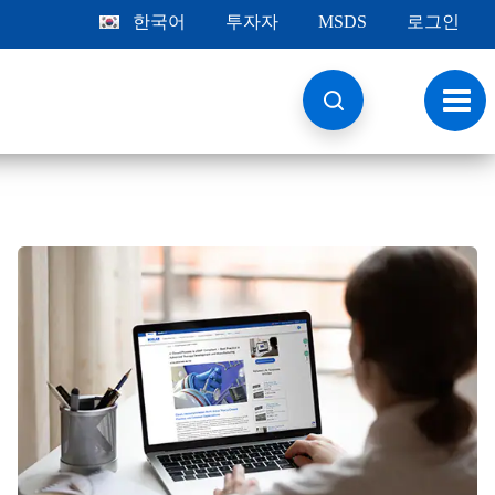
한국어
투자자
MSDS
로그인
토
글
내
비
게
이
션