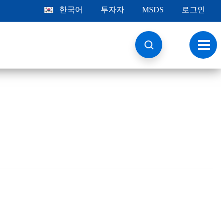
한국어
투자자
MSDS
로그인
토
글
내
비
게
이
션