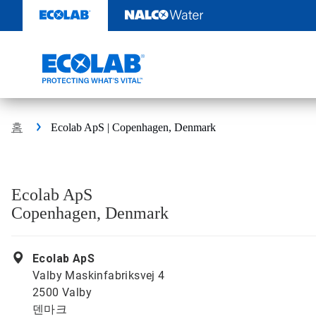
콘
텐
츠
로
건
너
뛰
기
홈
Ecolab ApS | Copenhagen, Denmark
Ecolab ApS
Copenhagen, Denmark
Ecolab ApS
Valby Maskinfabriksvej 4
2500 Valby
덴마크