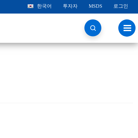
한국어
투자자
MSDS
로그인
토
글
내
비
게
이
션