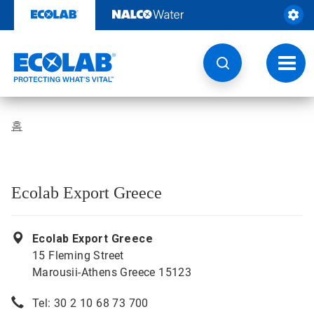
콘
텐
츠
로
건
토
너
글
뛰
내
기
비
게
홈
이
션
Ecolab Export Greece
Ecolab Export Greece
15 Fleming Street
Marousii-Athens Greece 15123
Tel: 30 2 10 68 73 700