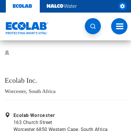
콘
텐
츠
로
건
토
너
글
뛰
내
기
비
게
홈
이
션
Ecolab Inc.
Worcester, South Africa
Ecolab Worcester
163 Church Street
Worcester 6850 Western Cape, South Africa