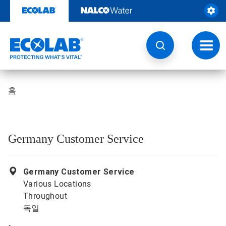
콘
텐
츠
로
건
토
너
글
뛰
내
기
비
게
홈
이
션
Germany Customer Service
Germany Customer Service
Various Locations
Throughout
독일