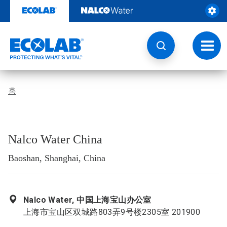
콘
텐
츠
로
건
토
너
글
뛰
내
기
비
게
홈
이
션
Nalco Water China
Baoshan, Shanghai, China
Nalco Water, 中国上海宝山办公室
上海市宝山区双城路803弄9号楼2305室 201900