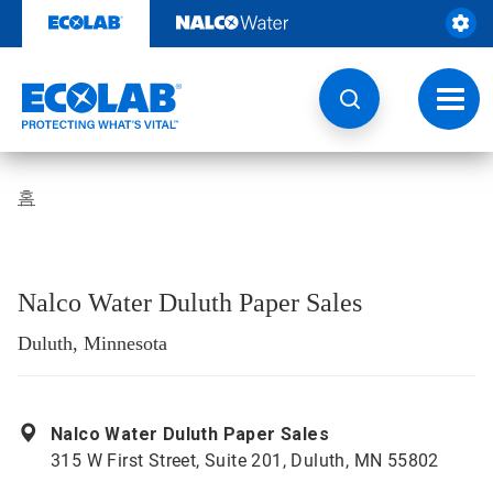
콘
텐
츠
로
건
토
너
글
뛰
내
기
비
게
홈
이
션
Nalco Water Duluth Paper Sales
Duluth, Minnesota
Nalco Water Duluth Paper Sales
315 W First Street, Suite 201, Duluth, MN 55802