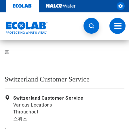
콘
텐
츠
로
건
토
너
글
뛰
내
기
비
게
홈
이
션
Switzerland Customer Service
Switzerland Customer Service
Various Locations
Throughout
스위스