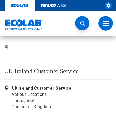
콘
텐
츠
로
건
토
너
글
뛰
내
기
비
게
홈
이
션
UK Ireland Customer Service
UK Ireland Customer Service
Various Locations
Throughout
The United Kingdom