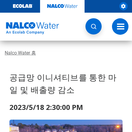
콘
텐
츠
로
건
토
너
글
뛰
내
기
비
게
Nalco Water 홈
이
션
공급망 이니셔티브를 통한 마
일 및 배출량 감소
2023/5/18 2:30:00 PM