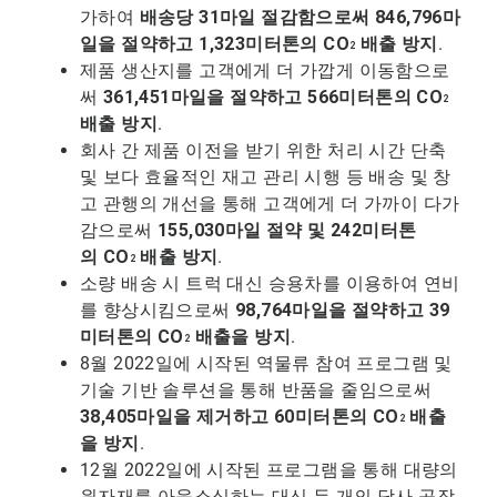
가하여
배송당 31마일 절감함으로써 846,796마
일을 절약하고 1,323미터톤의
CO
배출 방지
.
2
제품 생산지를 고객에게 더 가깝게 이동함으로
써
361,451마일을 절약하고 566미터톤의 CO
2
배출 방지
.
회사 간 제품 이전을 받기 위한 처리 시간 단축
및 보다 효율적인 재고 관리 시행 등 배송 및 창
고 관행의 개선을 통해 고객에게 더 가까이 다가
감으로써
155,030마일 절약 및 242미터톤
의
CO
배출 방지
.
2
소량 배송 시 트럭 대신 승용차를 이용하여 연비
를 향상시킴으로써
98,764마일을 절약하고 39
미터톤의
CO
배출을 방지
.
2
8월 2022일에 시작된 역물류 참여 프로그램 및
기술 기반 솔루션을 통해 반품을 줄임으로써
38,405마일을 제거하고 60미터톤의
CO
배출
2
을 방지
.
12월 2022일에 시작된 프로그램을 통해 대량의
원자재를 아웃소싱하는 대신 두 개의 당사 공장