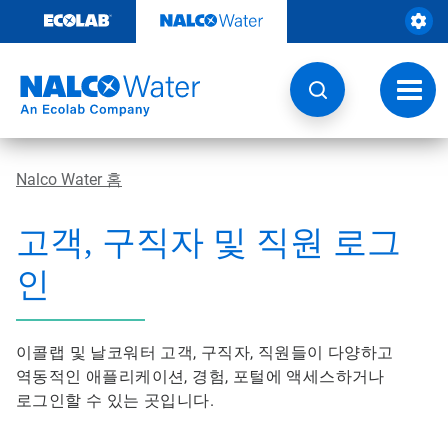
콘
텐
츠
로
건
토
너
글
뛰
내
기
비
게
Nalco Water 홈
이
션
고객, 구직자 및 직원 로그
인
이콜랩 및 날코워터 고객, 구직자, 직원들이 다양하고
역동적인 애플리케이션, 경험, 포털에 액세스하거나
로그인할 수 있는 곳입니다.