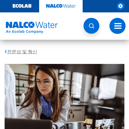
콘
텐
츠
로
건
토
너
글
뛰
내
기
비
게
전문성 및 혁신
이
션