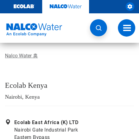
콘
텐
츠
로
건
토
너
글
뛰
내
기
비
게
Nalco Water 홈
이
션
Ecolab Kenya
Nairobi, Kenya
Ecolab East Africa (K) LTD
Nairobi Gate Industrial Park
Eastern Bypass