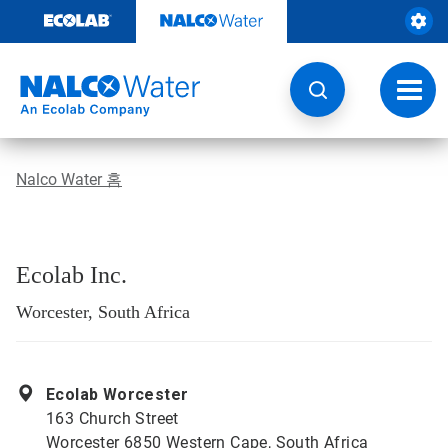
콘
텐
츠
로
건
토
너
글
뛰
내
기
비
게
Nalco Water 홈
이
션
Ecolab Inc.
Worcester, South Africa
Ecolab Worcester
163 Church Street
Worcester 6850 Western Cape, South Africa