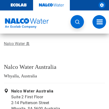
콘
텐
츠
로
건
토
너
글
뛰
내
기
비
게
Nalco Water 홈
이
션
Nalco Water Australia
Whyalla, Australia
Nalco Water Australia
Suite 2 First Floor
2-14 Patterson Street
Whyalla, SA 5600 Australia