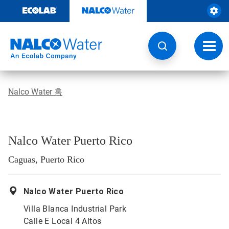
콘
텐
츠
로
건
토
너
글
뛰
내
기
비
게
Nalco Water 홈
이
션
Nalco Water Puerto Rico
Caguas, Puerto Rico
Nalco Water Puerto Rico
Villa Blanca Industrial Park
Calle E Local 4 Altos