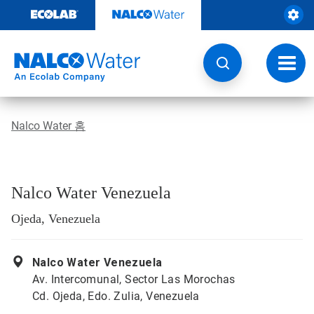
콘
텐
츠
로
건
토
너
글
뛰
내
기
비
게
Nalco Water 홈
이
션
Nalco Water Venezuela
Ojeda, Venezuela
Nalco Water Venezuela
Av. Intercomunal, Sector Las Morochas
Cd. Ojeda, Edo. Zulia, Venezuela