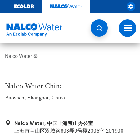
콘
텐
츠
로
건
토
너
글
뛰
내
기
비
게
Nalco Water 홈
이
션
Nalco Water China
Baoshan, Shanghai, China
Nalco Water, 中国上海宝山办公室
上海市宝山区双城路803弄9号楼2305室 201900