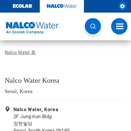
콘
텐
츠
로
건
토
너
글
뛰
내
기
비
게
Nalco Water 홈
이
션
Nalco Water Korea
Seoul, Korea
Nalco Water, Korea
2F Jung-hun Bldg
정헌빌딩
Seoul, South Korea 06180