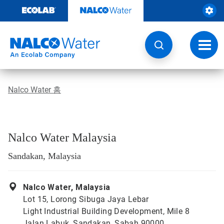
콘
텐
츠
로
건
토
너
글
뛰
내
기
비
게
Nalco Water 홈
이
션
Nalco Water Malaysia
Sandakan, Malaysia
Nalco Water, Malaysia
Lot 15, Lorong Sibuga Jaya Lebar
Light Industrial Building Development, Mile 8
Jalan Labuk, Sandakan, Sabah 90000