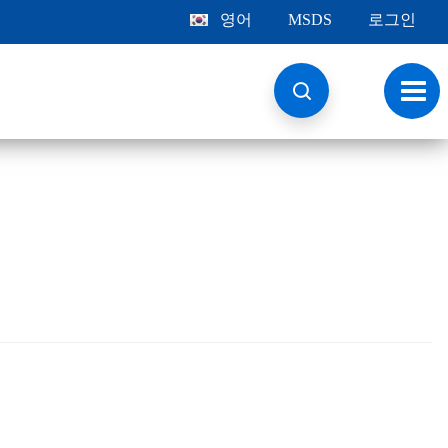
영어
MSDS
로그인
토
글
내
비
게
이
션