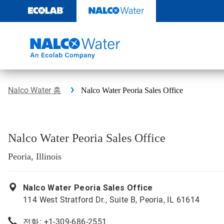
콘
텐
츠
로
건
너
뛰
기
Nalco Water 홈
Nalco Water Peoria Sales Office
Nalco Water Peoria Sales Office
Peoria, Illinois
Nalco Water Peoria Sales Office
114 West Stratford Dr., Suite B, Peoria, IL 61614
전화: +1-309-686-2551