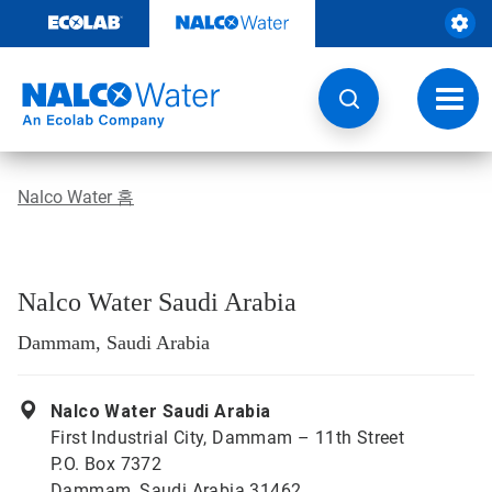
콘
텐
츠
로
건
토
너
글
뛰
내
기
비
게
Nalco Water 홈
이
션
Nalco Water Saudi Arabia
Dammam, Saudi Arabia
Nalco Water Saudi Arabia
First Industrial City, Dammam – 11th Street
P.O. Box 7372
Dammam, Saudi Arabia 31462