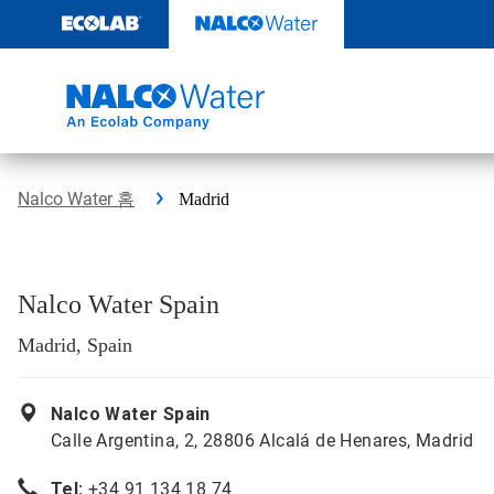
콘
텐
츠
로
건
너
뛰
기
Nalco Water 홈
Madrid
Nalco Water Spain
Madrid, Spain
Nalco Water Spain
Calle Argentina, 2, 28806 Alcalá de Henares, Madrid
Tel:
+34 91 134 18 74