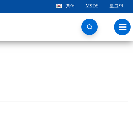
영어
MSDS
로그인
토
글
내
비
게
이
션