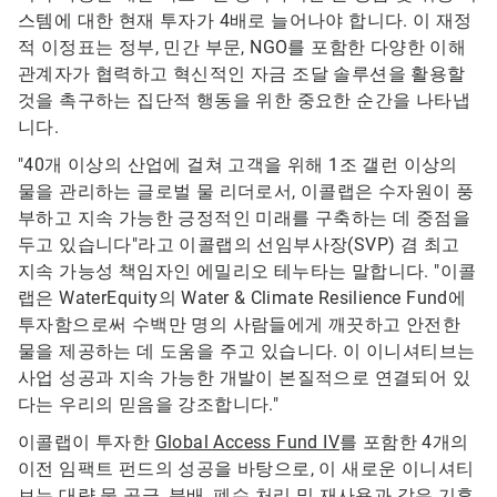
스템에 대한 현재 투자가 4배로 늘어나야 합니다. 이 재정
적 이정표는 정부, 민간 부문, NGO를 포함한 다양한 이해
관계자가 협력하고 혁신적인 자금 조달 솔루션을 활용할
것을 촉구하는 집단적 행동을 위한 중요한 순간을 나타냅
니다.
"40개 이상의 산업에 걸쳐 고객을 위해 1조 갤런 이상의
물을 관리하는 글로벌 물 리더로서, 이콜랩은 수자원이 풍
부하고 지속 가능한 긍정적인 미래를 구축하는 데 중점을
두고 있습니다"라고 이콜랩의 선임부사장(SVP) 겸 최고
지속 가능성 책임자인 에밀리오 테누타는 말합니다. "이콜
랩은 WaterEquity의 Water & Climate Resilience Fund에
투자함으로써 수백만 명의 사람들에게 깨끗하고 안전한
물을 제공하는 데 도움을 주고 있습니다. 이 이니셔티브는
사업 성공과 지속 가능한 개발이 본질적으로 연결되어 있
다는 우리의 믿음을 강조합니다."
이콜랩이 투자한
Global Access Fund IV
를 포함한 4개의
이전 임팩트 펀드의 성공을 바탕으로, 이 새로운 이니셔티
브는 대량 물 공급, 분배, 폐수 처리 및 재사용과 같은 기후