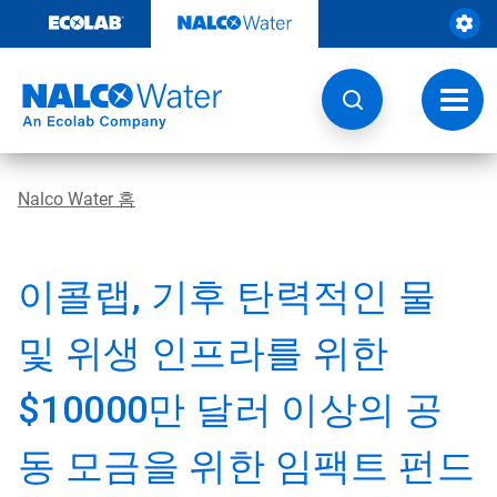
콘
텐
츠
로
건
토
너
글
뛰
내
기
비
게
Nalco Water 홈
이
션
이콜랩, 기후 탄력적인 물
및 위생 인프라를 위한
$10000만 달러 이상의 공
동 모금을 위한 임팩트 펀드