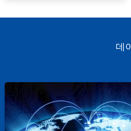
데
ArticleTile
1/4