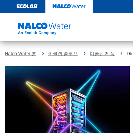
콘
텐
츠
로
건
너
뛰
기
Nalco Water 홈
이콜랩 솔루션
이콜랩 제품
Di