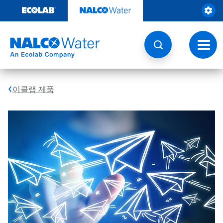
콘
텐
츠
로
건
토
너
글
뛰
내
기
비
게
이콜랩 제품
이
션