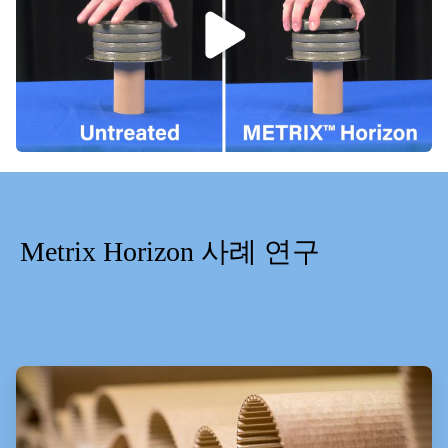
Metrix Horizon 사례 연구
ArticleTile
1/2