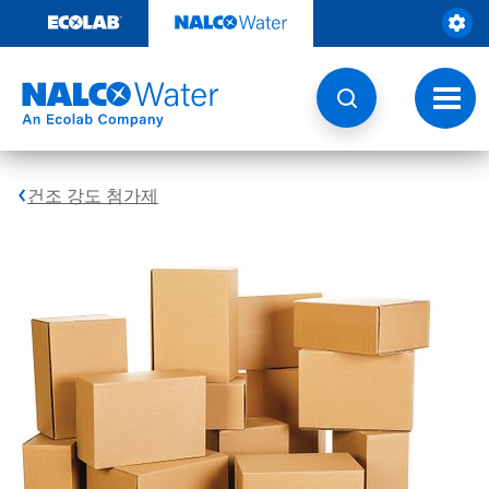
콘
텐
츠
로
건
토
너
글
뛰
내
기
비
게
건조 강도 첨가제
이
션