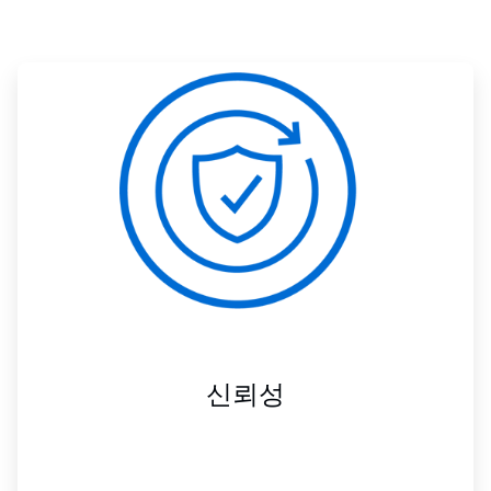
ArticleTile
1/3
신뢰성