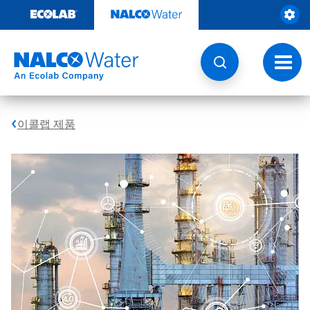
콘
텐
츠
로
건
토
너
글
뛰
내
기
비
게
이콜랩 제품
이
션