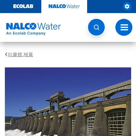
콘
텐
츠
로
건
토
너
글
뛰
내
기
비
게
이콜랩 제품
이
션