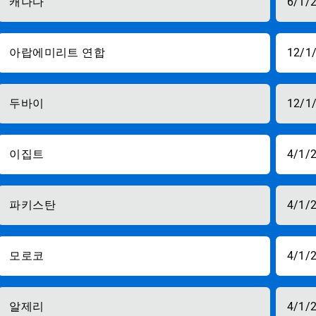
캐나다
6/1/
아랍에미리트 연합
12/1
두바이
12/1
이집트
4/1/
파키스탄
4/1/
모로코
4/1/
알제리
4/1/