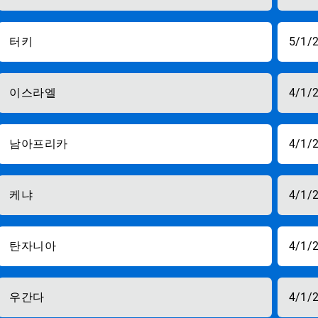
터키
5/1/
이스라엘
4/1/
남아프리카
4/1/
케냐
4/1/
탄자니아
4/1/
우간다
4/1/