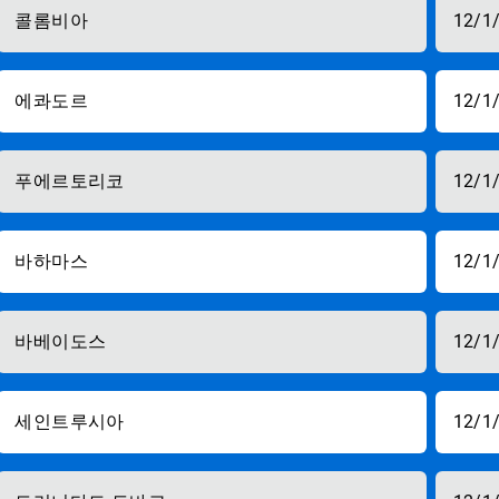
콜롬비아
12/1
에콰도르
12/1
푸에르토리코
12/1
바하마스
12/1
바베이도스
12/1
세인트루시아
12/1