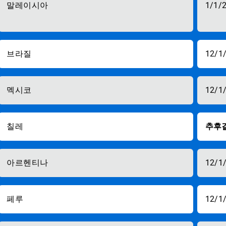
말레이시아
1/1/
브라질
12/1
멕시코
12/1
칠레
추후
아르헨티나
12/1
페루
12/1