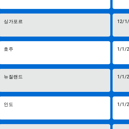
싱가포르
12/1
호주
1/1/
뉴질랜드
1/1/
인도
1/1/