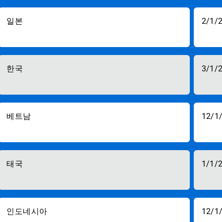
일본
2/1/
한국
3/1/
베트남
12/1
태국
1/1/
인도네시아
12/1