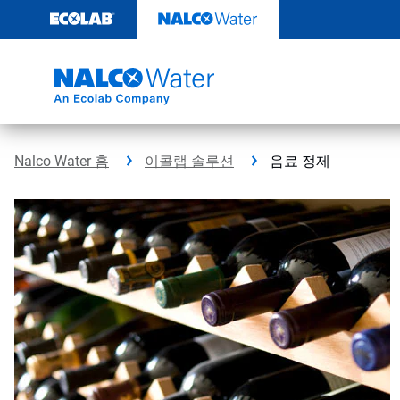
콘
텐
츠
로
건
너
뛰
기
Nalco Water 홈
이콜랩 솔루션
음료 정제