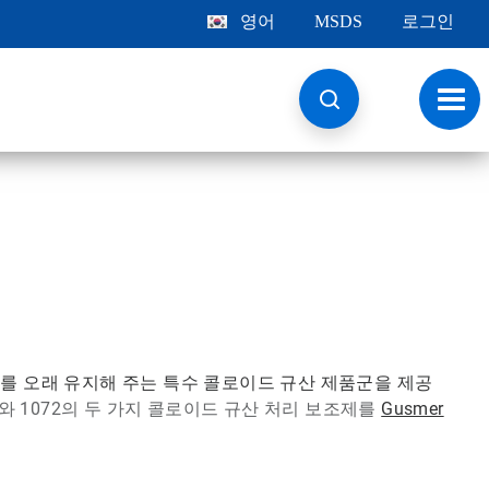
영어
MSDS
로그인
토
글
내
비
게
이
션
도를 오래 유지해 주는 특수 콜로이드 규산 제품군을 제공
1와 1072의 두 가지 콜로이드 규산 처리 보조제를
Gusmer
선