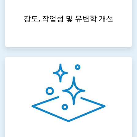
강도, 작업성 및 유변학 개선
ArticleTile
4/4