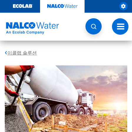
콘
텐
츠
로
건
토
너
글
뛰
내
기
비
게
이콜랩 솔루션
이
션