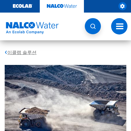
콘
텐
츠
로
건
토
너
글
뛰
내
기
비
게
이콜랩 솔루션
이
션