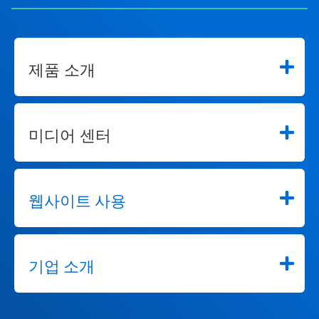
사
용
하
여
해
제품 소개
당
슬
라
이
드
미디어 센터
로
이
동
하
세
웹사이트 사용
요.
기업 소개