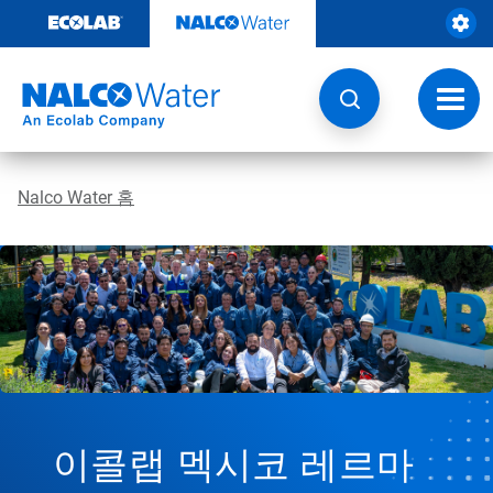
콘
텐
츠
로
건
토
너
글
뛰
내
기
비
게
Nalco Water 홈
이
션
이콜랩 멕시코 레르마