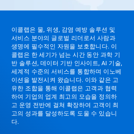
'다
음'
및
'이
전'
이콜랩은 물, 위생, 감염 예방 솔루션 및
단
서비스 분야의 글로벌 리더로서 사람과
추
를
생명에 필수적인 자원을 보호합니다. 이
사
콜랩은 한 세기가 넘는 시간 동안 과학 기
용
하
반 솔루션, 데이터 기반 인사이트, AI 기술,
여
세계적 수준의 서비스를 통합하며 이노베
탐
색
이션을 발전시켜 왔습니다. 이와 같은 고
하
유한 조합을 통해 이콜랩은 고객과 협력
거
나
하여 기업의 업계 최고의 모습을 정의하
슬
고 운영 전반에 걸쳐 확장하여 고객이 최
라
고의 성과를 달성하도록 도울 수 있습니
이
드
다.
점
을