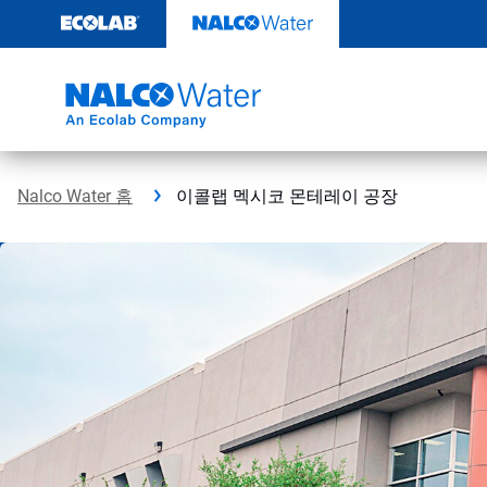
콘
텐
츠
로
건
너
뛰
기
Nalco Water 홈
이콜랩 멕시코 몬테레이 공장