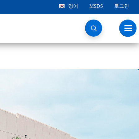
영어
MSDS
로그인
토
글
내
비
게
이
션