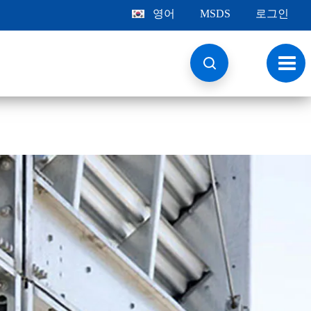
영어
MSDS
로그인
토
글
내
비
게
이
션