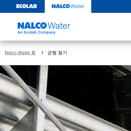
콘
텐
츠
로
건
너
뛰
기
Nalco Water 홈
균형 찾기