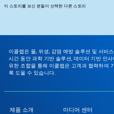
이 스토리를 보신 분들이 선택한 다른 스토리
이
것
은
캐
러
셀
입
이콜랩은 물, 위생, 감염 예방 솔루션 및 서
니
다.
시간 동안 과학 기반 솔루션, 데이터 기반 인사
'다
유한 조합을 통해 이콜랩은 고객과 협력하여 
음'
및
록 도울 수 있습니다.
'이
전'
단
추
를
사
용
하
제품 소개
미디어 센터
여