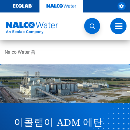
콘
텐
츠
로
건
토
너
글
뛰
내
기
비
게
Nalco Water 홈
이
션
이콜랩이 ADM 에탄