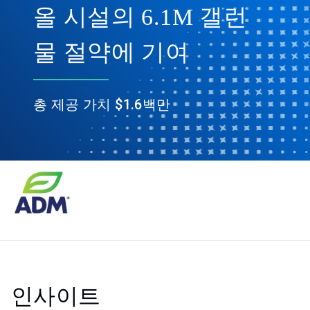
올 시설의 6.1M 갤런
물 절약에 기여
총 제공 가치 $1.6백만
인사이트