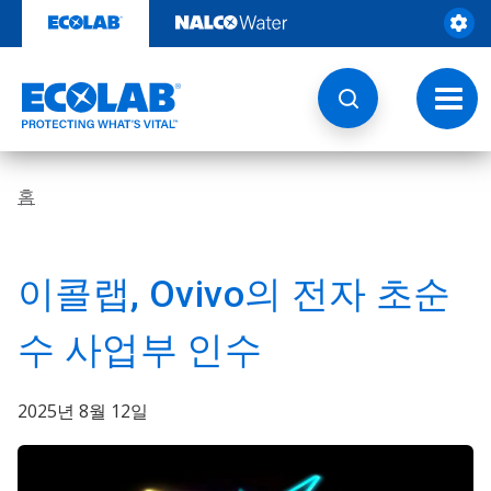
콘
텐
츠
로
건
토
너
글
뛰
내
기
비
게
홈
이
션
이콜랩, Ovivo의 전자 초순
수 사업부 인수
2025년 8월 12일