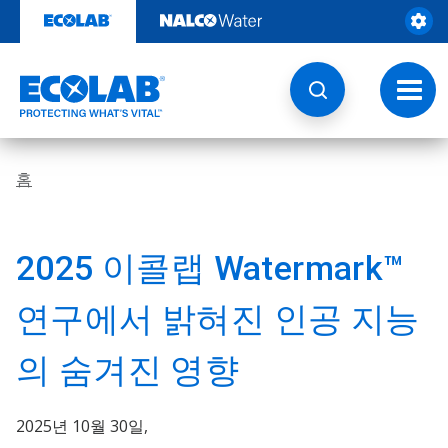
콘
텐
츠
로
건
토
너
글
뛰
내
기
비
게
홈
이
션
2025 이콜랩 Watermark​​​​​​​™
연구에서 밝혀진 인공 지능
의 숨겨진 영향
2025년 10월 30일,