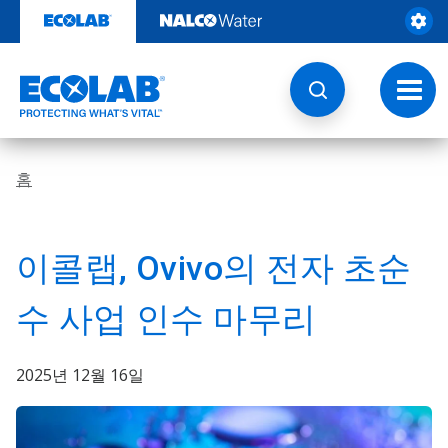
콘
텐
츠
로
건
토
너
글
뛰
내
기
비
게
홈
이
션
이콜랩, Ovivo의 전자 초순
수 사업 인수 마무리
2025년 12월 16일