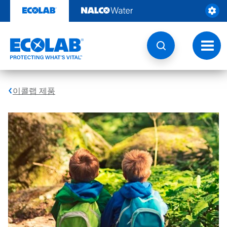
콘
텐
츠
로
건
토
너
글
뛰
내
기
비
게
이콜랩 제품
이
션