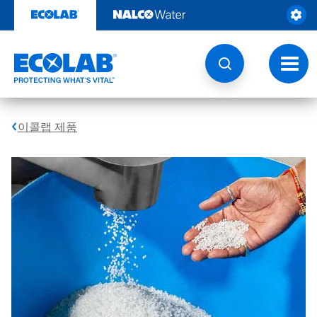
콘
텐
츠
로
건
토
너
글
뛰
내
기
비
게
이콜랩 제품
이
션