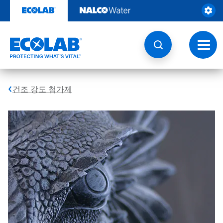
콘
텐
츠
로
건
토
너
글
뛰
내
기
비
게
건조 강도 첨가제
이
션