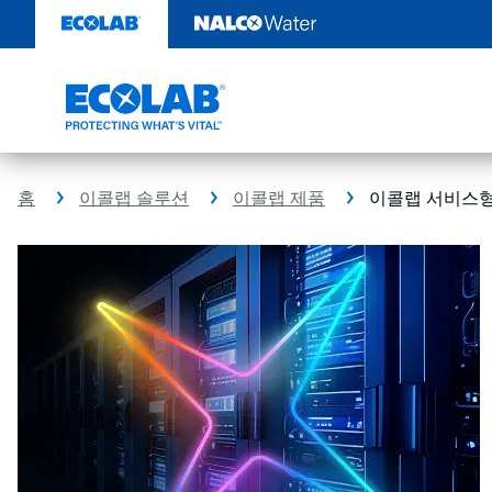
콘
텐
츠
로
건
너
뛰
기
홈
이콜랩 솔루션
이콜랩 제품
이콜랩 서비스형 