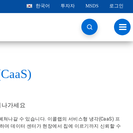
한국어
투자자
MSDS
로그인
토
글
내
비
게
이
션
CaaS)
앞서나가세요
쳐나갈 수 있습니다. 이콜랩의 서비스형 냉각(CaaS) 프
거하여 데이터 센터가 현장에서 칩에 이르기까지 신뢰할 수