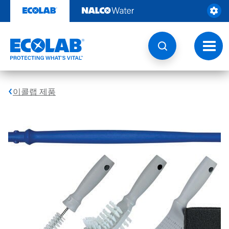
콘
텐
츠
로
건
토
너
글
뛰
내
기
비
게
이콜랩 제품
이
션