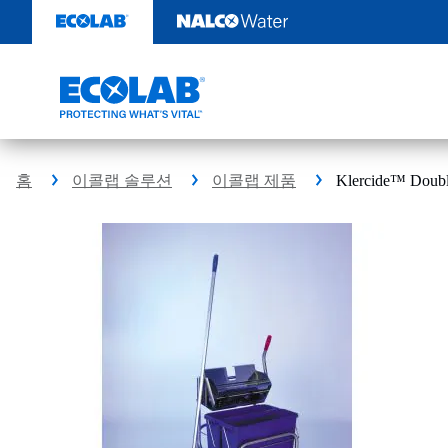
콘
텐
츠
로
건
너
뛰
기
홈
이콜랩 솔루션
이콜랩 제품
Klercide™ Doubl