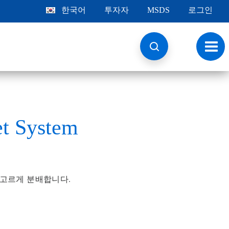
한국어
투자자
MSDS
로그인
토
글
내
비
게
이
션
t System
를 고르게 분배합니다.